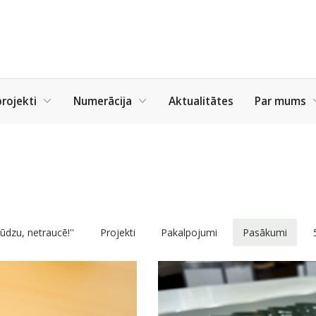
rojekti
Numerācija
Aktualitātes
Par mums
Lūdzu, netraucē!''
Projekti
Pakalpojumi
Pasākumi