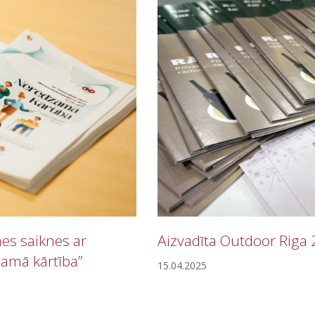
nes saiknes ar
Aizvadīta Outdoor Riga 
amā kārtība”
15.04.2025