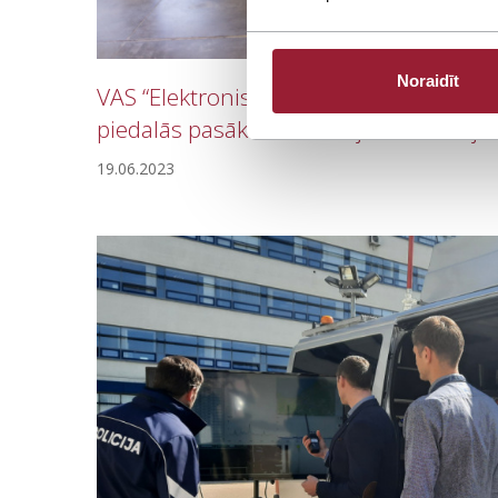
Noraidīt
VAS “Elektroniskie sakari” ar progra
piedalās pasākumā ‘’Latvijas industrijas
19.06.2023