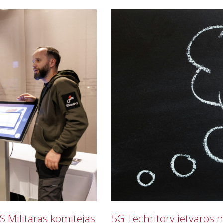
 Militārās komitejas
5G Techritory ietvaros 