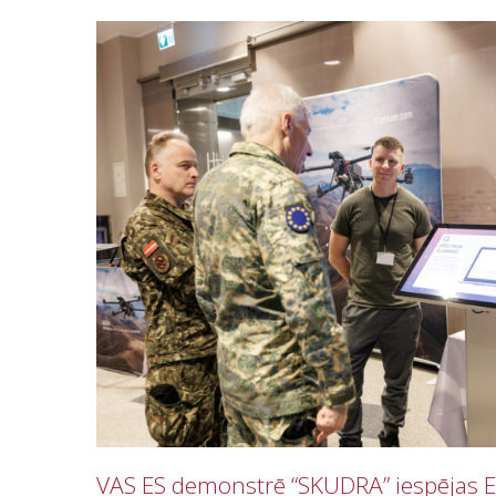
VAS ES demonstrē “SKUDRA” iespējas ES