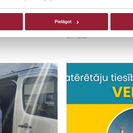
Pielāgot
mmatūru SKUDRA
27. aprīlī notika inform
 diena ar NIAG’’
27.04.2023