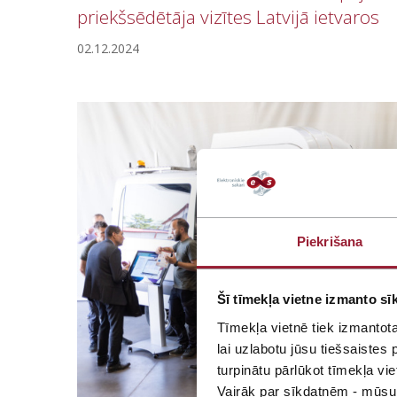
priekšsēdētāja vizītes Latvijā ietvaros
02.12.2024
Piekrišana
Šī tīmekļa vietne izmanto sīk
Tīmekļa vietnē tiek izmantot
lai uzlabotu jūsu tiešsaiste
turpinātu pārlūkot tīmekļa vie
Vairāk par sīkdatnēm - mūsu