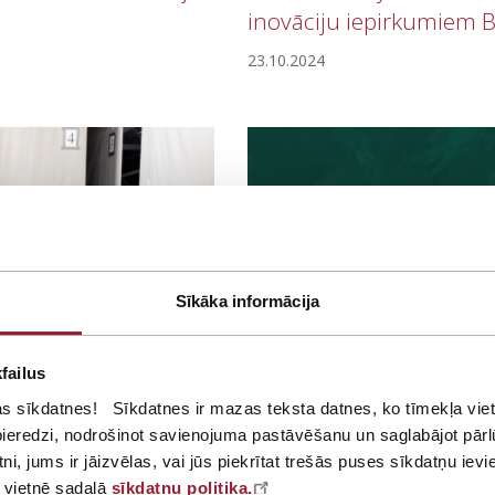
inovāciju iepirkumiem Ba
23.10.2024
Sīkāka informācija
failus
as sīkdatnes! Sīkdatnes ir mazas teksta datnes, ko tīmekļa vietn
s pieredzi, nodrošinot savienojuma pastāvēšanu un saglabājot pār
tni, jums ir jāizvēlas, vai jūs piekrītat trešās puses sīkdatņu ievi
 vietnē sadaļā
sīkdatņu politika.