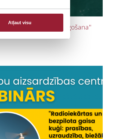
Atļaut visu
atīvs seminārs ''Droša kuģošana''