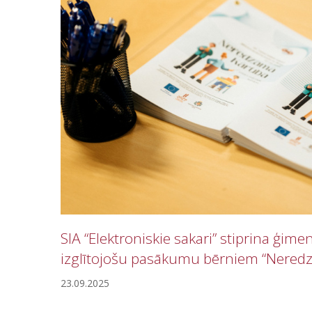
u
r
u
SIA “Elektroniskie sakari” stiprina ģime
izglītojošu pasākumu bērniem “Neredz
23.09.2025