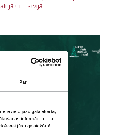
ltijā un Latvijā
Par
e ievieto jūsu galaiekārtā,
lūkošanas informāciju. Lai
etošanai jūsu galaiekārtā.