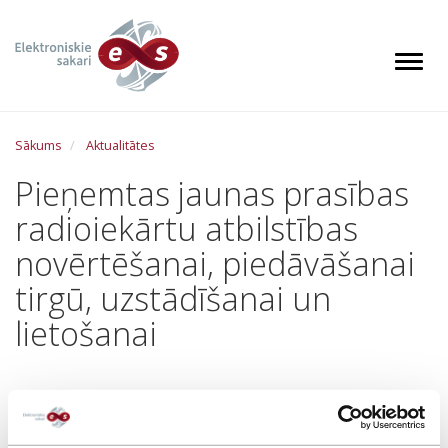
P
ā
r
Toggl
l
e
k
Sākums
Aktualitātes
t
u
Pieņemtas jaunas prasības
z
radioiekārtu atbilstības
g
a
novērtēšanai, piedāvāšanai
l
tirgū, uzstādīšanai un
v
e
lietošanai
n
o
s
08.08.2016
a
t
VAS “Elektroniskie sakari” informē, ka 2016. gada 16. jūnijā