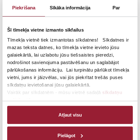
u
stājās spēkā (Ministru kabineta 2016. gada 7. jūnija noteikumi
r
Piekrišana
Sīkāka informācija
Par
Nr. 360 “Radioiekārtu atbilstības novērtēšanas, piedāvāšanas
u
tirgū, uzstādīšanas un lietošanas noteikumi”.) Minētie noteikumi
aizstāj Ministru kabineta 2007. gada 21. augusta noteikumus Nr.
Šī tīmekļa vietne izmanto sīkfailus
561 “Radioiekārtu un elektronisko sakaru tīkla galiekārtu
atbilstības novērtēšanas, izplatīšanas un lietošanas kārtība”.
Tīmekļa vietnē tiek izmantotas sīkdatnes! Sīkdatnes ir
mazas teksta datnes, ko tīmekļa vietne ievieto jūsu
Noteikumu tiesiskais regulējums attiecas uz:
galaiekārtā, lai uzlabotu jūsu tiešsaistes pieredzi,
nodrošinot savienojuma pastāvēšanu un saglabājot
1) radioiekārtu ražotājiem, ražotāja pilnvarotajiem
pārlūkošanas informāciju. Lai turpinātu pārlūkot tīmekļa
pārstāvjiem, importētājiem, izplatītājiem;
vietni, jums ir jāizvēlas, vai jūs piekrītat trešās puses
sīkdatņu ievietošanai jūsu galaiekārtā.
2) atbilstības novērtēšanas institūcijām (paziņotās institūcijas);
Vairāk par sīkdatnēm - mūsu vietnē sadaļā
sīkdatņu
politika.
3) tirgus uzraudzības iestādi – Patērētāju tiesību aizsardzības
centru;
Atļaut visu
4) radioiekārtu uzstādītājiem, turētājiem un lietotājiem;
Pielāgot
5) VAS „Elektroniskie sakari”.