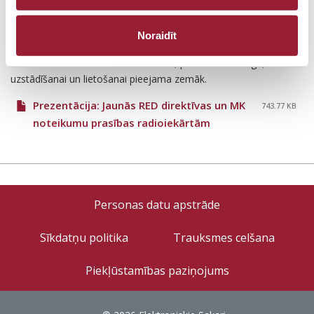
VAS “Elektroniskie sakari” 2016. gada 12. maijā rīkotā
Noraidīt
informatīvā semināra prezentācija par jaunajām prasībām
radioiekārtu atbilstības novērtēšanai, piedāvāšanai tirgū,
uzstādīšanai un lietošanai pieejama zemāk.
Prezentācija: Jaunās RED direktīvas un MK
743.77 KB
noteikumu prasības radioiekārtām
<none>
Personas datu apstrāde
Sīkdatņu politika
Trauksmes celšana
Piekļūstamības paziņojums