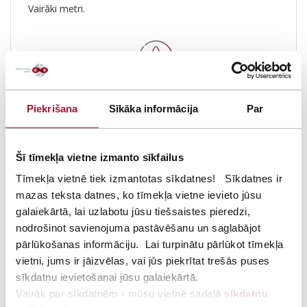
Vairāki metri.
Svarīgi atcerēties
Piekrišana
Sīkāka informācija
Par
Iekārtas drīkst darboties tikai frekvenču diapazonā 2,4 –
2,4835 GHz.
Šī tīmekļa vietne izmanto sīkfailus
Iekārtas, kuru darbības diapazons atšķiras (ir plašāks -
pārsniedz norādīto), lietot aizliegts!
Tīmekļa vietnē tiek izmantotas sīkdatnes! Sīkdatnes ir
mazas teksta datnes, ko tīmekļa vietne ievieto jūsu
galaiekārtā, lai uzlabotu jūsu tiešsaistes pieredzi,
nodrošinot savienojuma pastāvēšanu un saglabājot
pārlūkošanas informāciju. Lai turpinātu pārlūkot tīmekļa
Pirms iegādāšanās pārliecinies, ka:
vietni, jums ir jāizvēlas, vai jūs piekrītat trešās puses
sīkdatņu ievietošanai jūsu galaiekārtā.
* iekārta ir paredzēta lietošanai Eiropas Savienībā, tajā
Vairāk par sīkdatnēm - mūsu vietnē sadaļā
sīkdatņu
skaitā Latvijā;