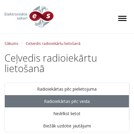
P
ā
r
Toggl
l
e
k
Sākums
Ceļvedis radioiekārtu lietošanā
t
u
Ceļvedis radioiekārtu
z
lietošanā
g
a
l
v
Ceļvedis
Radioiekārtas pēc pielietojuma
e
radioiekārtu
n
lietošanā
Radioiekārtas pēc veida
o
s
Nedrīkst lietot
a
Biežāk uzdotie jautājumi
t