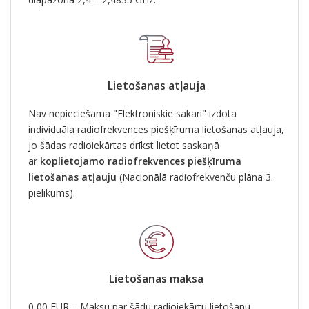
Lietošanas atļauja
Nav nepieciešama "Elektroniskie sakari" izdota
individuāla radiofrekvences piešķīruma lietošanas atļauja,
jo šādas radioiekārtas drīkst lietot saskaņā
ar
koplietojamo radiofrekvences piešķīruma
lietošanas atļauju
(Nacionālā radiofrekvenču plāna 3.
pielikums).
Lietošanas maksa
0,00 EUR – Maksu par šādu radioiekārtu lietošanu