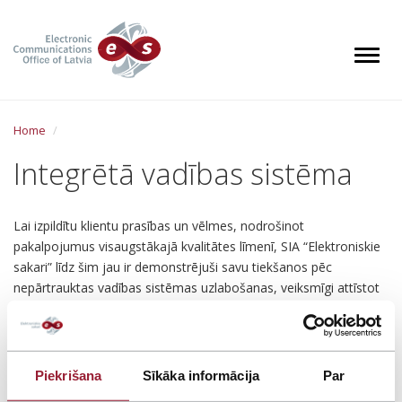
S
k
i
Toggl
p
t
o
Home
m
a
Integrētā vadības sistēma
i
n
c
Lai izpildītu klientu prasības un vēlmes, nodrošinot
o
pakalpojumus visaugstākajā kvalitātes līmenī, SIA “Elektroniskie
n
sakari” līdz šim jau ir demonstrējuši savu tiekšanos pēc
t
nepārtrauktas vadības sistēmas uzlabošanas, veiksmīgi attīstot
e
un uzturot kvalitātes vadības sistēmu, kas ieviesta un sertificēta
n
kopš 2008. gada atbilstoši starptautiskā standarta ISO 9001
t
prasībām.
Piekrišana
Sīkāka informācija
Par
Apzinoties savu lomu un atbildību informācijas drošības jomā,
SIA “Elektroniskie sakari” ieviesa un uztur informācijas drošības