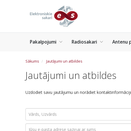
P
ā
r
l
e
Menu
k
Pakalpojumi
Radiosakari
Antenu p
LV
t
u
z
Sākums
Jautājumi un atbildes
g
a
Jautājumi un atbildes
l
v
e
Uzdodiet savu jautājumu un norādiet kontaktinformāciju,
n
o
s
Vārds, Uzvārds
a
t
Jūsu e-pasta adrese saziņai ar jums