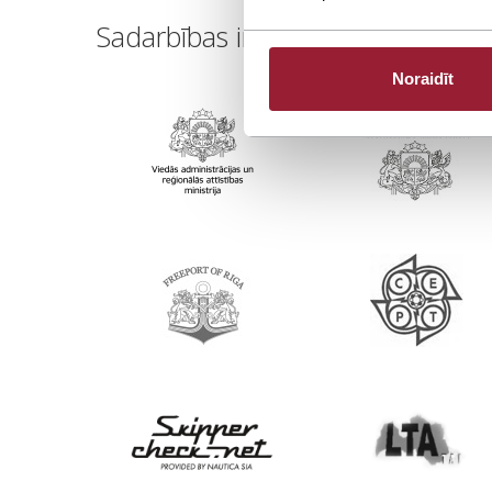
Sadarbības institūcijas
Noraidīt