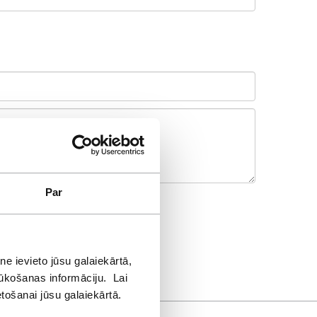
Par
e ievieto jūsu galaiekārtā,
lūkošanas informāciju. Lai
etošanai jūsu galaiekārtā.