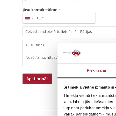
u
r
Jūsu kontakttālrunis
u
Temats
Jautājums
Piekrišana
Apstiprināt
Šī tīmekļa vietne izmanto sīk
Tīmekļa vietnē tiek izmantot
lai uzlabotu jūsu tiešsaiste
turpinātu pārlūkot tīmekļa vie
Vairāk par sīkdatnēm - mūsu