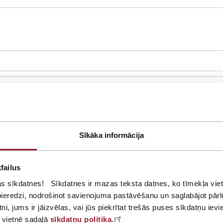
Sīkāka informācija
failus
as sīkdatnes! Sīkdatnes ir mazas teksta datnes, ko tīmekļa vietn
s pieredzi, nodrošinot savienojuma pastāvēšanu un saglabājot pār
tni, jums ir jāizvēlas, vai jūs piekrītat trešās puses sīkdatņu ievi
 vietnē sadaļā
sīkdatņu politika.