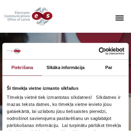
S
k
i
Toggl
p
t
o
m
a
i
n
Piekrišana
Sīkāka informācija
Par
c
o
n
Šī tīmekļa vietne izmanto sīkfailus
t
Tīmekļa vietnē tiek izmantotas sīkdatnes! Sīkdatnes ir
e
n
mazas teksta datnes, ko tīmekļa vietne ievieto jūsu
t
galaiekārtā, lai uzlabotu jūsu tiešsaistes pieredzi,
nodrošinot savienojuma pastāvēšanu un saglabājot
pārlūkošanas informāciju. Lai turpinātu pārlūkot tīmekļa